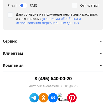
Цвет
Email
SMS
Отписаться
Белый
Даю согласие на получение рекламных рассылок
и соглашаюсь с
условиями обработки и
Размер
использования персональных данных
Ширина, мм
от
до
Сервис
Клиентам
Высота, мм
Компания
от
до
8 (495) 640-00-20
Интернет-магазин
С 10 до 20
Глубина, мм
от
до