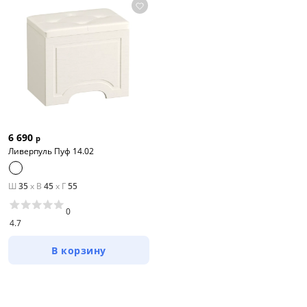
6 690
р
Ливерпуль Пуф 14.02
Ш
35
x
В
45
x
Г
55
0
4.7
В корзину