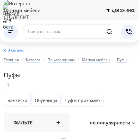
Дзержинск
Поиск по товарам
В каталог
Главная
Каталог
По категориям
Мягкая мебель
Пуфы
П
Пуфы
1
Банкетки
Обувницы
Пуф в прихожую
ФИЛЬТР
по популярности