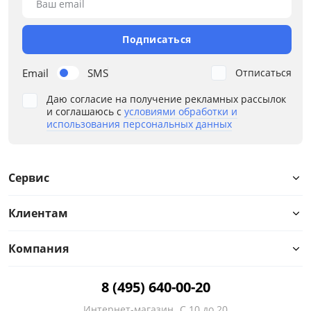
Ваш email
Мебель Столплит
Подписаться
Цвет
Email
SMS
Отписаться
Белый
Даю согласие на получение рекламных рассылок
и соглашаюсь с
условиями обработки и
Серый
использования персональных данных
Размер
Ширина, мм
Сервис
от
до
Клиентам
Компания
Высота, мм
8 (495) 640-00-20
от
до
Интернет-магазин
С 10 до 20