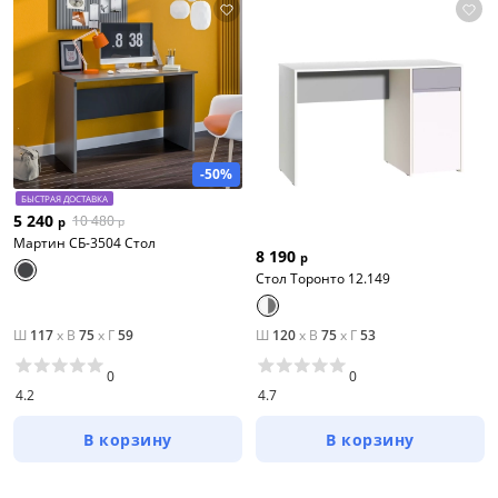
-50%
БЫСТРАЯ ДОСТАВКА
5 240
10 480
р
р
Мартин СБ-3504 Стол
8 190
р
Стол Торонто 12.149
Ш
117
x
В
75
x
Г
59
Ш
120
x
В
75
x
Г
53
0
0
4.2
4.7
В корзину
В корзину