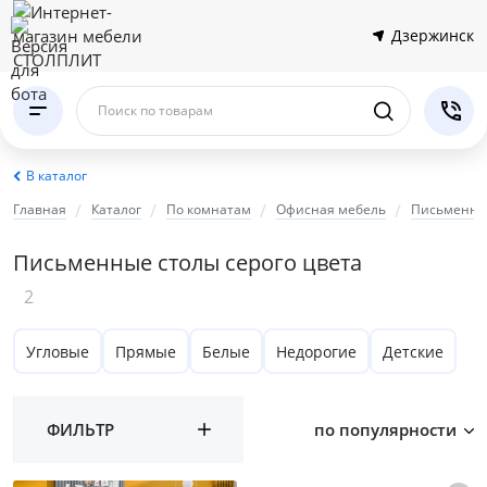
Дзержинск
Поиск по товарам
В каталог
Главная
Каталог
По комнатам
Офисная мебель
Письменны
Письменные столы серого цвета
2
Угловые
Прямые
Белые
Недорогие
Детские
ФИЛЬТР
по популярности