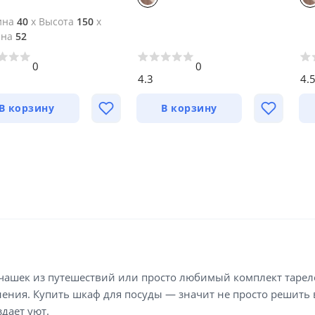
ина
40
x
Высота
150
x
ина
52
0
0
4.3
4.
В корзину
В корзину
чашек из путешествий или просто любимый комплект тарело
нения. Купить шкаф для посуды — значит не просто решить 
дает уют.