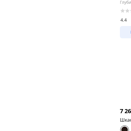
Глуб
4.4
7 2
Шкаф