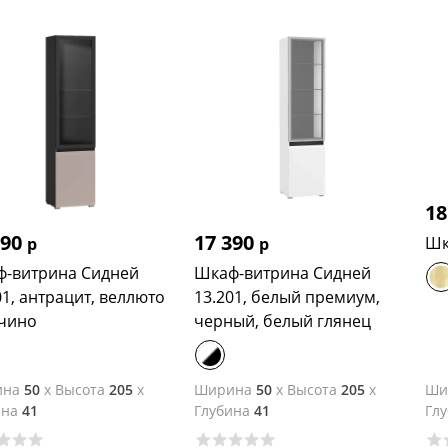
18
390
17 390
Шк
р
р
-витрина Сидней
Шкаф-витрина Сидней
01, антрацит, веллюто
13.201, белый премиум,
чино
черный, белый глянец
ина
50
x
Высота
205
x
Ширина
50
x
Высота
205
x
Ши
ина
41
Глубина
41
Гл