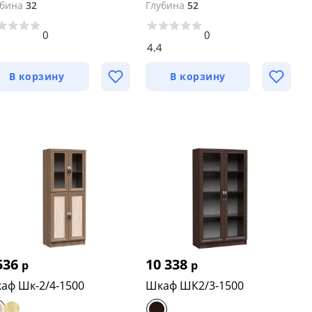
убина
32
Глубина
52
0
0
8
4.4
В корзину
В корзину
536
10 338
р
р
аф Шк-2/4-1500
Шкаф ШК2/3-1500