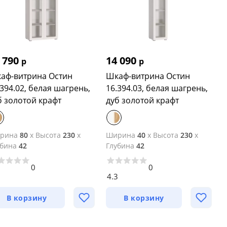
 790
14 090
р
р
аф-витрина Остин
Шкаф-витрина Остин
.394.02, белая шагрень,
16.394.03, белая шагрень,
б золотой крафт
дуб золотой крафт
рина
80
x
Высота
230
x
Ширина
40
x
Высота
230
x
убина
42
Глубина
42
0
0
2
4.3
В корзину
В корзину