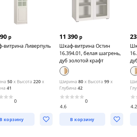
190
11 390
23
р
р
-витрина Ливерпуль
Шкаф-витрина Остин
Шк
16.394.01, белая шагрень,
16
дуб золотой крафт
ду
ина
50
x
Высота
220
x
Ширина
80
x
Высота
99
x
Ши
ина
41
Глубина
42
Гл
0
0
4.6
4.
В корзину
В корзину