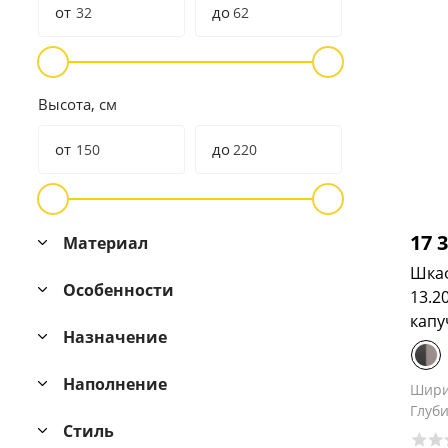
от
до
Высота, см
от
до
17 
Материал
Шкаф
Особенности
13.2
капу
Назначение
Наполнение
Шир
Глуб
Стиль