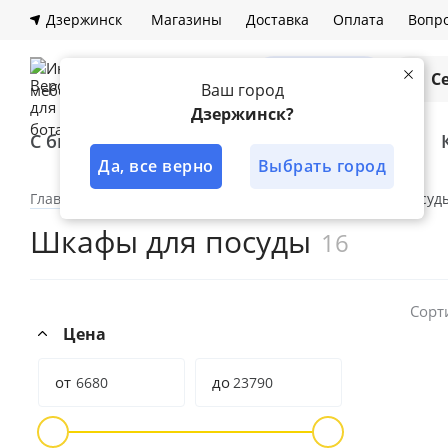
Дзержинск
Магазины
Доставка
Оплата
Вопро
Каталог
С
Ваш город
Дзержинск?
С быстрой доставкой
Лучшее решение
Да, все верно
Выбрать город
Главная
Каталог
Шкафы
Гостиная
Для посуд
Шкафы для посуды
16
Сорт
Цена
от
до