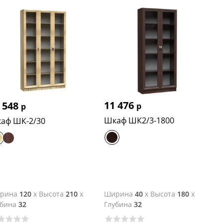
11 476
 548
р
р
Шкаф ШК2/3-1800
аф ШК-2/30
рина
120
x
Высота
210
x
Ширина
40
x
Высота
180
x
убина
32
Глубина
32