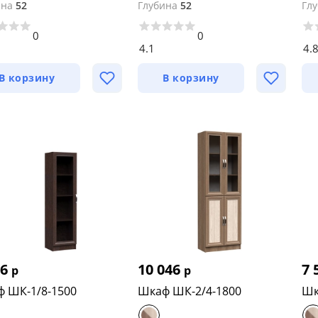
ина
52
Глубина
52
Гл
0
0
4.1
4.
В корзину
В корзину
66
10 046
7 
р
р
 ШК-1/8-1500
Шкаф ШК-2/4-1800
Шк