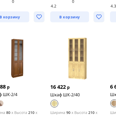
0
0
4.2
4.
В корзину
В корзину
888
6 
16 422
р
р
ф ШК-2/4
Шк
Шкаф ШК-2/40
ина
80
x
Высота
210
x
Ширина
90
x
Высота
210
x
Ши