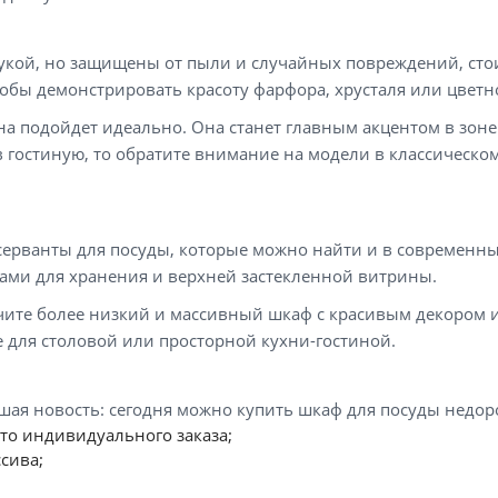
рукой, но защищены от пыли и случайных повреждений, стои
обы демонстрировать красоту фарфора, хрусталя или цветно
а подойдет идеально. Она станет главным акцентом в зоне 
 гостиную, то обратите внимание на модели в классическ
ерванты для посуды, которые можно найти и в современны
цами для хранения и верхней застекленной витрины.
учите более низкий и массивный шкаф с красивым декором 
е для столовой или просторной кухни-гостиной.
я новость: сегодня можно купить шкаф для посуды недорого,
то индивидуального заказа;
сива;