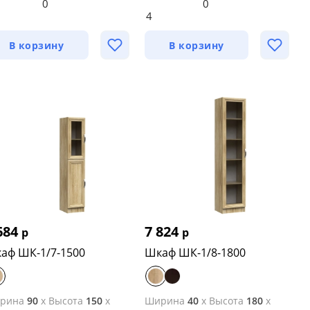
0
0
3
4
В корзину
В корзину
684
7 824
р
р
аф ШК-1/7-1500
Шкаф ШК-1/8-1800
рина
90
x
Высота
150
x
Ширина
40
x
Высота
180
x