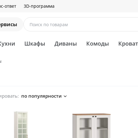
с-ответ
3D-программа
ервисы
Поиск по товарам
Кухни
Шкафы
Диваны
Комоды
Крова
ы
ировать:
по популярности