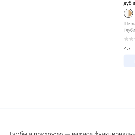
дуб 
Шир
Глуб
4.7
Тумбы в прихожую — важное функциональн