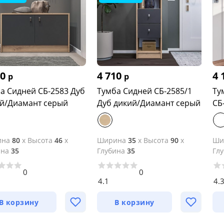
40
4 710
4 
р
р
а Сидней СБ-2583 Дуб
Тумба Сидней СБ-2585/1
Ту
й/Диамант серый
Дуб дикий/Диамант серый
СБ
ина
80
x
Высота
46
x
Ширина
35
x
Высота
90
x
Ши
ина
35
Глубина
35
Гл
0
0
4.1
4.
В корзину
В корзину