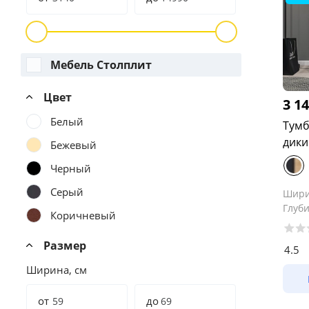
Мебель Столплит
Цвет
3 1
Белый
Тумб
дики
Бежевый
Черный
Серый
Шир
Глуб
Коричневый
Размер
4.5
Ширина, см
от
до