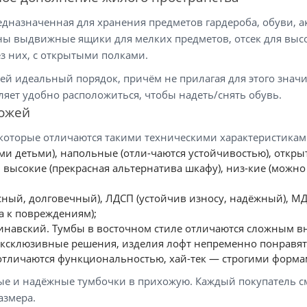
дназначенная для хранения предметов гардероба, обуви, а
ы выдвижные ящики для мелких предметов, отсек для высок
ез них, с открытыми полками.
й идеальный порядок, причём не прилагая для этого значи
яет удобно расположиться, чтобы надеть/снять обувь.
хожей
которые отличаются такими техническими характеристикам
и детьми), напольные (отли-чаются устойчивостью), откры
высокие (прекрасная альтернатива шкафу), низ-кие (можно 
ный, долговечный), ЛДСП (устойчив износу, надёжный), МД
а к повреждениям);
динавский. Тумбы в восточном стиле отличаются сложным 
 эксклюзивные решения, изделия лофт непременно понравя
отличаются функциональностью, хай-тек — строгими форма
ые и надёжные тумбочки в прихожую. Каждый покупатель см
азмера.