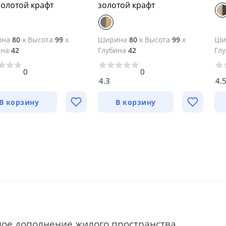
золотой крафт
золотой крафт
ина
80
x
Высота
99
x
Ширина
80
x
Высота
99
x
Ши
ина
42
Глубина
42
Гл
0
0
4.3
4.
В корзину
В корзину
ое дополнение жилого пространства