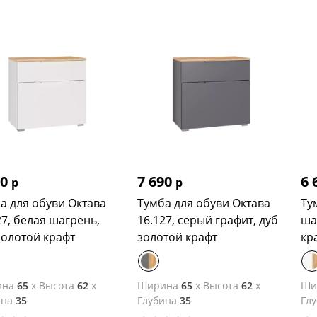
90
7 690
6 
р
р
а для обуви Октава
Тумба для обуви Октава
Ту
27, белая шагрень,
16.127, серый графит, дуб
ша
золотой крафт
золотой крафт
кр
ина
65
x
Высота
62
x
Ширина
65
x
Высота
62
x
Ши
ина
35
Глубина
35
Гл