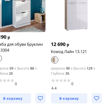
190
р
12 690
мба для обуви Бруклин
р
-3304
Комод Лайн 13.121
рина
59
x
Высота
88
x
Ширина
90
x
Высота
129
x
убина
25
Глубина
35
0
0
3
4.4
В корзину
В корзину