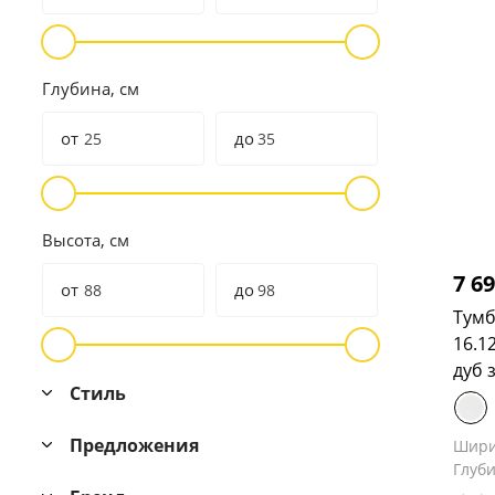
Глубина, см
от
до
Высота, см
7 6
от
до
Тумб
16.1
дуб 
Стиль
Предложения
Шир
Глуб