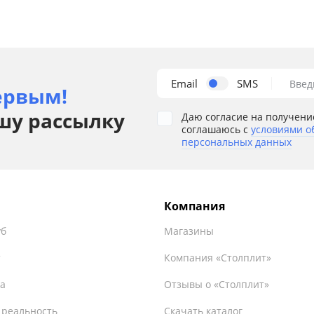
Email
SMS
Введ
ервым!
шу рассылку
Даю согласие на получени
соглашаюсь с
условиями о
персональных данных
Компания
уб
Магазины
т
Компания «Столплит»
а
Отзывы о «Столплит»
 реальность
Скачать каталог