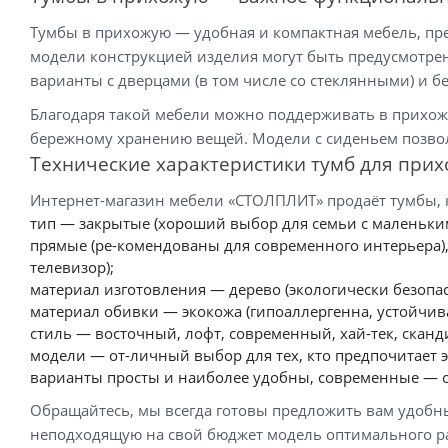
Тумбы в прихожую — удобная и компактная мебель, пре
модели конструкцией изделия могут быть предусмотрен
варианты с дверцами (в том числе со стеклянными) и б
Благодаря такой мебели можно поддерживать в прихоже
бережному хранению вещей. Модели с сиденьем позвол
Технические характеристики тумб для при
Интернет-магазин мебели «СТОЛПЛИТ» продаёт тумбы, 
тип — закрытые (хороший выбор для семьи с маленьким
прямые (ре-комендованы для современного интерьера), 
телевизор);
материал изготовления — дерево (экологически безопас
материал обивки — экокожа (гипоаллергенна, устойчив
стиль — восточный, лофт, современный, хай-тек, скан
модели — от-личный выбор для тех, кто предпочитает
варианты просты и наиболее удобны, современные — 
Обращайтесь, мы всегда готовы предложить вам удобн
неподходящую на свой бюджет модель оптимального р