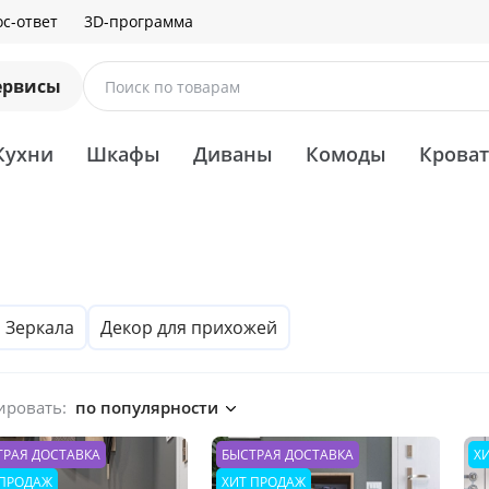
с-ответ
3D-программа
ервисы
Поиск по товарам
Кухни
Шкафы
Диваны
Комоды
Крова
Зеркала
Декор для прихожей
ировать:
по популярности
ТРАЯ ДОСТАВКА
БЫСТРАЯ ДОСТАВКА
Х
 ПРОДАЖ
ХИТ ПРОДАЖ