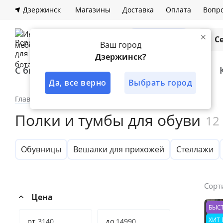
Дзержинск
Магазины
Доставка
Оплата
Вопро
Каталог
С
Ваш город
Дзержинск?
С быстрой доставкой
Лучшее решение
Да, все верно
Выбрать город
Главная
Каталог
Прихожая
Тумбы
Полки и тумбы для обуви
12
Обувницы
Вешалки для прихожей
Стеллажи
Сорт
Цена
БЫС
ХИТ
от
до