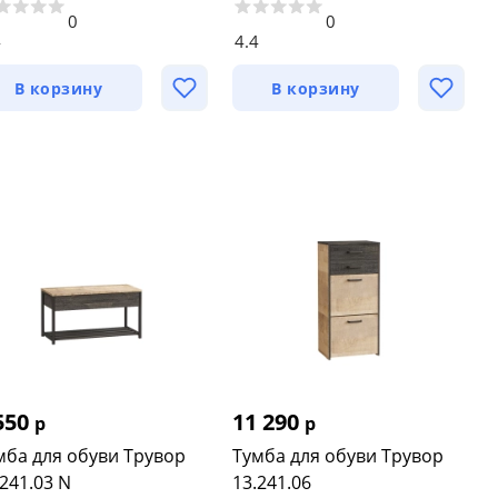
0
0
4
4.4
В корзину
В корзину
550
11 290
р
р
мба для обуви Трувор
Тумба для обуви Трувор
.241.03 N
13.241.06