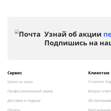
Узнай об акции
п
Подпишись на на
Сервис
Клиентам
Кухня на заказ
Столплит Кл
Профессиональный замер
Вопрос-отве
Доставка и подъем
3D-программ
Оплата
Виртуальная