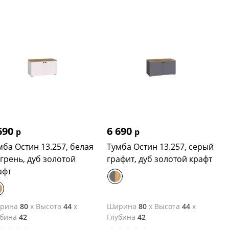
690
6 690
р
р
мба Остин 13.257, белая
Тумба Остин 13.257, серый
грень, дуб золотой
графит, дуб золотой крафт
афт
рина
80
x
Высота
44
x
Ширина
80
x
Высота
44
x
убина
42
Глубина
42