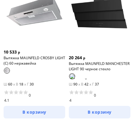
Размер
Ширина, см
от
до
10 533
р
Глубина, см
20 264
Вытяжка MAUNFELD CROSBY LIGHT
р
(C) 60 нержавейка
Вытяжка MAUNFELD MANCHESTER
от
до
LIGHT 90 черное стекло
Ш
60
x
В
18
x
Г
30
Ш
90
x
В
42
x
Г
37
Высота, см
0
0
4.1
4
от
до
В корзину
В корзину