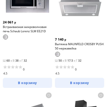
Посудомоечные машины
Все варианты
24 061
р
Цена
Встраиваемая микроволновая
печь Schaub Lorenz SLM EE21D
от
до
7 140
р
Вытяжка MAUNFELD CROSBY PUSH
50 нержавейка
Цвет
Ш
60
x
В
38
x
Г
32
Ш
50
x
В
17.5
x
Г
32
Белый
0
0
4.5
4.5
Бежевый
Черный
В корзину
В корзину
Серый
Коричневый