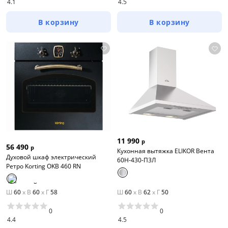
4.1
4.5
В корзину
В корзину
11 990
р
56 490
р
Кухонная вытяжка ELIKOR Вента
Духовой шкаф электрический
60Н-430-П3Л
Ретро Korting OKB 460 RN
Ш
60
x
В
60
x
Г
58
Ш
60
x
В
62
x
Г
50
0
0
4.4
4.5