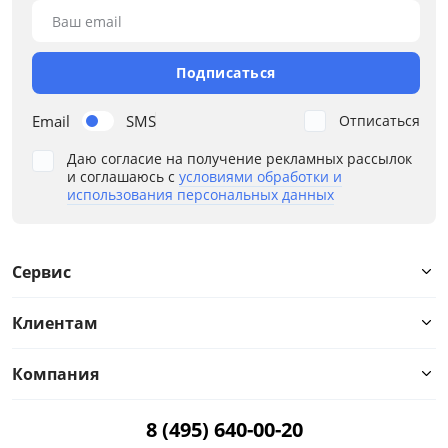
Ваш email
Освещение
Подписаться
Площадь кухни
Email
SMS
Отписаться
Режим работы
Даю согласие на получение рекламных рассылок
Стекло дверцы духовки
и соглашаюсь с
условиями обработки и
использования персональных данных
Таймер
Телескопические противни
Сервис
Тип очистки
Клиентам
Тип сушки
Компания
Тип управления
8 (495) 640-00-20