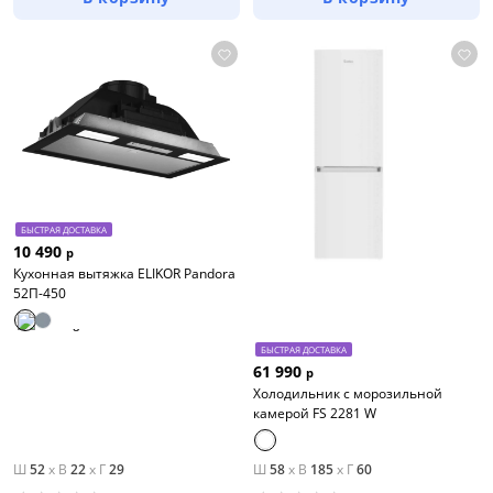
БЫСТРАЯ ДОСТАВКА
10 490
р
Кухонная вытяжка ELIKOR Pandora
52П-450
БЫСТРАЯ ДОСТАВКА
61 990
р
Холодильник с морозильной
камерой FS 2281 W
Ш
52
x
В
22
x
Г
29
Ш
58
x
В
185
x
Г
60