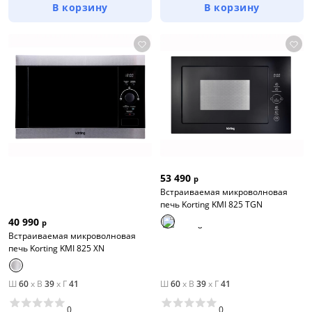
В корзину
В корзину
53 490
р
Встраиваемая микроволновая
печь Korting KMI 825 TGN
40 990
р
Встраиваемая микроволновая
печь Korting KMI 825 XN
Ш
60
x
В
39
x
Г
41
Ш
60
x
В
39
x
Г
41
0
0