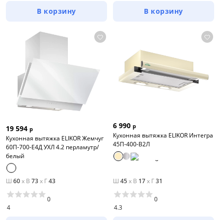
В корзину
В корзину
6 990
р
19 594
р
Кухонная вытяжка ELIKOR Интегра
Кухонная вытяжка ELIKOR Жемчуг
45П-400-В2Л
60П-700-Е4Д УХЛ 4.2 перламутр/
белый
Ш
60
x
В
73
x
Г
43
Ш
45
x
В
17
x
Г
31
0
0
4
4.3