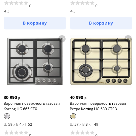
0
0
4.3
4.3
В корзину
В корзину
30 990
40 990
р
р
Варочная поверхность газовая
Варочная поверхность газовая
Korting HG 665 CTX
Ретро Korting HG 630 CTSB
Ш
59
x
В
4
x
Г
52
Ш
57
x
В
3
x
Г
49
0
0