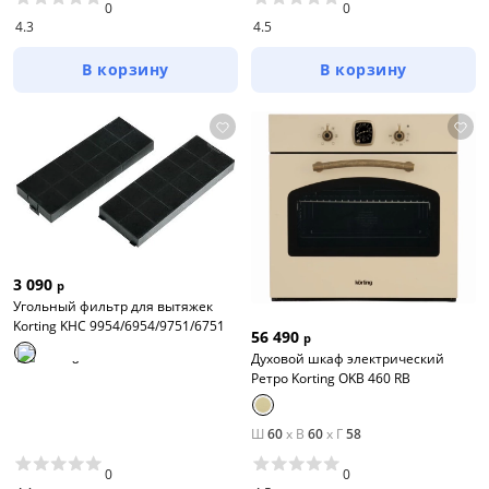
0
0
4.3
4.5
В корзину
В корзину
3 090
р
Угольный фильтр для вытяжек
Korting KHC 9954/6954/9751/6751
56 490
р
Духовой шкаф электрический
Ретро Korting OKB 460 RB
Ш
60
x
В
60
x
Г
58
0
0