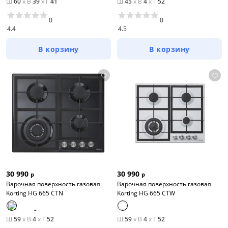
Ш
60
x
В
39
x
Г
41
Ш
45
x
В
4
x
Г
52
0
0
4.4
4.5
В корзину
В корзину
30 990
30 990
р
р
Варочная поверхность газовая
Варочная поверхность газовая
Korting HG 665 CTN
Korting HG 665 CTW
Ш
59
x
В
4
x
Г
52
Ш
59
x
В
4
x
Г
52