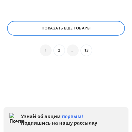
Размер
Тип
ПОКАЗАТЬ ЕЩЕ ТОВАРЫ
Вместимость, комплектов
Газовые конфорки
1
2
...
13
Индукционные конфорки
Количество конфорок
Конфорки Hi Light
Крепление
Материал панели
Узнай об акции
первым!
Подпишись на нашу рассылку
Материал поверхности