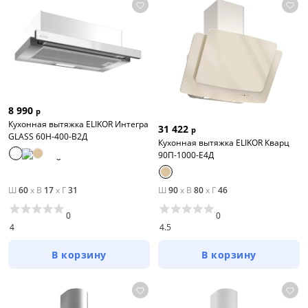
8 990
р
Кухонная вытяжка ELIKOR Интегра
31 422
р
GLASS 60Н-400-В2Д
Кухонная вытяжка ELIKOR Кварц
90П-1000-Е4Д
Ш
60
x
В
17
x
Г
31
Ш
90
x
В
80
x
Г
46
0
0
4
4.5
В корзину
В корзину