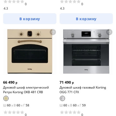
0
0
4.3
4.3
В корзину
В корзину
66 490
71 490
р
р
Духовой шкаф электрический
Духовой шкаф газовый Korting
Ретро Korting OKB 481 CRB
OGG 771 CFX
Ш
60
x
В
60
x
Г
58
Ш
60
x
В
60
x
Г
59
0
0