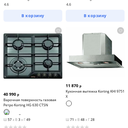
4.6
4.6
В корзину
В корзину
11 870
р
Кухонная вытяжка Korting KHI 9751
40 990
р
X
Варочная поверхность газовая
Ретро Korting HG 630 CTSN
Ш
57
x
В
3
x
Г
49
Ш
71
x
В
48
x
Г
28