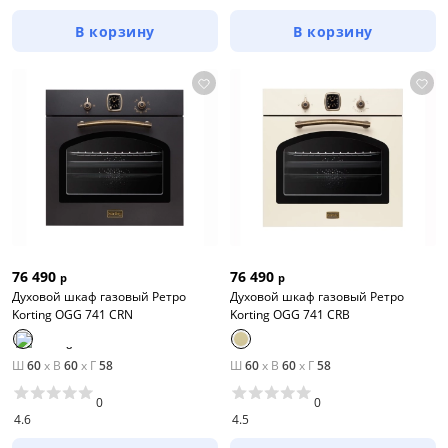
В корзину
В корзину
76 490
76 490
р
р
Духовой шкаф газовый Ретро
Духовой шкаф газовый Ретро
Korting OGG 741 CRN
Korting OGG 741 CRB
Ш
60
x
В
60
x
Г
58
Ш
60
x
В
60
x
Г
58
0
0
4.6
4.5