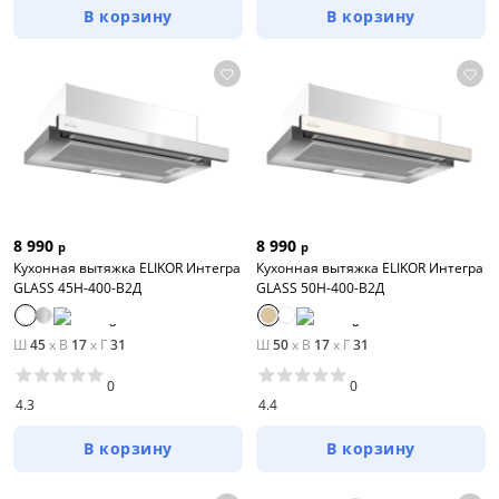
В корзину
В корзину
8 990
8 990
р
р
Кухонная вытяжка ELIKOR Интегра
Кухонная вытяжка ELIKOR Интегра
GLASS 45Н-400-В2Д
GLASS 50Н-400-В2Д
Ш
45
x
В
17
x
Г
31
Ш
50
x
В
17
x
Г
31
0
0
4.3
4.4
В корзину
В корзину