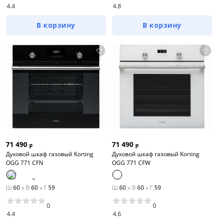
4.4
4.8
В корзину
В корзину
71 490
71 490
р
р
Духовой шкаф газовый Korting
Духовой шкаф газовый Korting
OGG 771 CFN
OGG 771 CFW
Ш
60
x
В
60
x
Г
59
Ш
60
x
В
60
x
Г
59
0
0
4.4
4.6