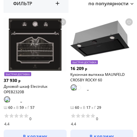
ФИЛЬТР
по популярности
БЫСТРАЯ ДОСТАВКА
16 209
р
Кухонная вытяжка MAUNFELD
БЫСТРАЯ ДОСТАВКА
CROSBY ROCKY 60
37 930
р
Духовой шкаф Electrolux
OPEB2320B
Ш
60
x
В
59
x
Г
57
Ш
60
x
В
17
x
Г
29
0
0
4.4
4.4
В корзину
В корзину